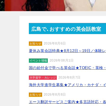
広島で､おすすめの英会話教室
2026年8月6日
お知らせ
夏休み英会話特典★8月12日～19日／体験
2026年08月1日
イベント情報
国の給付金で学べる英会話★TOEIC・英検・
2026年8月7日
大学留学・カレッジ
海外大学進学生募集★アメリカ・カナダ・
2026年8月8日
お知らせ
エース翻訳サービスご案内★多言語対応・