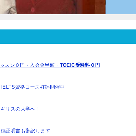
レッスン０円・入会金半額・
TOEIC受験料０円
IELTS資格コース好評開催中
イギリスの大学へ！
各種証明書も翻訳します