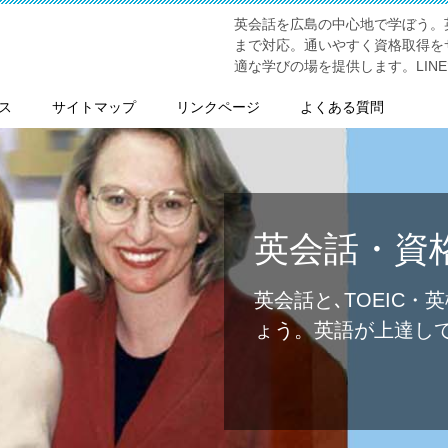
英会話を広島の中心地で学ぼう。
まで対応。通いやすく資格取得を
適な学びの場を提供します。LIN
ース
サイトマップ
リンクページ
よくある質問
英会話・資
英会話と､TOEIC・英
ょう。英語が上達し